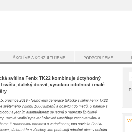
ŠKOLÍME A KONZULTUJEME
PODPORUJEME
ická svítilna Fenix TK22 kombinuje úctyhodný
 světa, daleký dosvit, vysokou odolnost i malé
F
ěry
15. prosince 2019 - Nejnovější generace taktické svítilny Fenix TK22
e světelného výkonu 1600 lumenů a dosvitu 405 metrů. U baterky s
diodou a jedním akumulátorem se jedná o naprosto špičkové
ry. Takové vnitřní vybavení zároveň umožňuje zachovat váhu a
V
eme-li znamenitou odolnost a vodotěsnost, tato novinka Fenixu
y, lovce, záchranáře a všechny, kdo podnikají náročné akce v nočním