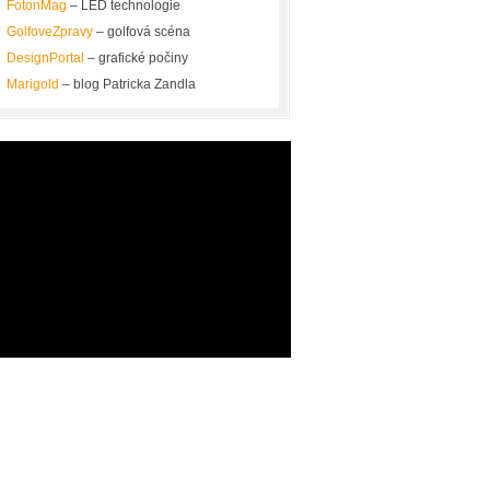
FotonMag
– LED technologie
GolfoveZpravy
– golfová scéna
DesignPortal
– grafické počiny
Marigold
– blog Patricka Zandla