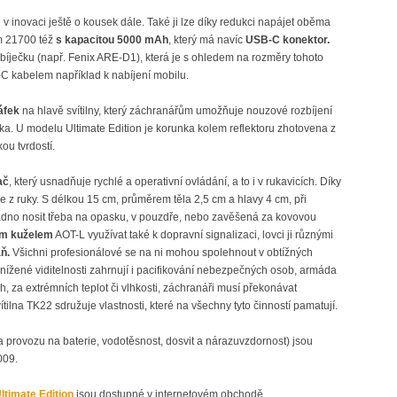
e v inovaci ještě o kousek dále. Také ji lze díky redukci napájet oběma
em 21700 též
s kapacitou 5000 mAh
, který má navíc
USB-C konektor.
bíječku (např. Fenix ARE-D1), která je s ohledem na rozměry tohoto
-C kabelem například k nabíjení mobilu.
áfek
na hlavě svítilny, který záchranářům umožňuje nouzové rozbíjení
ka. U modelu Ultimate Edition je korunka kolem reflektoru zhotovena z
ou tvrdostí.
ač
, který usnadňuje rychlé a operativní ovládání, a to i v rukavicích. Díky
z ruky. S délkou 15 cm, průměrem těla 2,5 cm a hlavy 4 cm, při
 snadno nosit třeba na opasku, v pouzdře, nebo zavěšená za kovovou
ím kuželem
AOT-L využívat také k dopravní signalizaci, lovci ji různými
ň.
Všichni profesionálové se na ni mohou spolehnout v obtížných
a snížené viditelnosti zahrnují i pacifikování nebezpečných osob, armáda
, za extrémních teplot či vlhkosti, záchranáři musí překonávat
ítilna TK22 sdružuje vlastnosti, které na všechny tyto činností pamatují.
ba provozu na baterie, vodotěsnost, dosvit a nárazuvzdornost) jsou
009.
ltimate Edition
jsou dostupné v internetovém obchodě