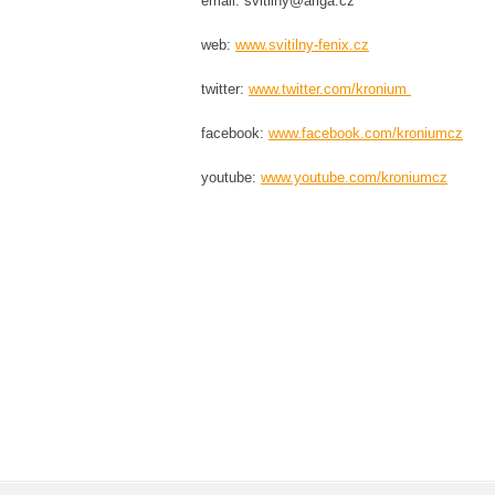
email: svitilny@ariga.cz
web:
www.svitilny-fenix.cz
twitter:
www.twitter.com/kronium
facebook:
www.facebook.com/kroniumcz
youtube:
www.youtube.com/kroniumcz