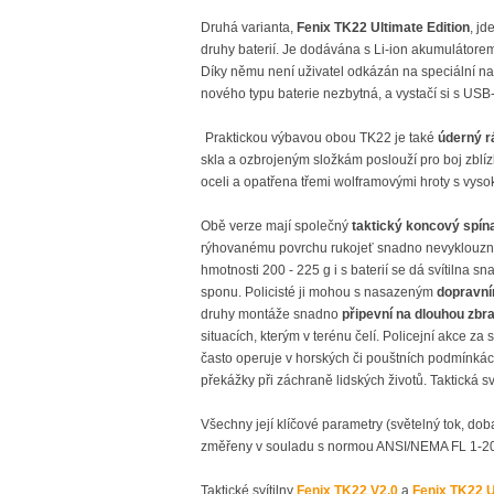
Druhá varianta,
Fenix TK22 Ultimate Edition
, jd
druhy baterií. Je dodávána s Li-ion akumulátor
Díky němu není uživatel odkázán na speciální na
nového typu baterie nezbytná, a vystačí si s USB
Praktickou výbavou obou TK22 je také
úderný r
skla a ozbrojeným složkám poslouží pro boj zblíz
oceli a opatřena třemi wolframovými hroty s vysok
Obě verze mají společný
taktický koncový spín
rýhovanému povrchu rukojeť snadno nevyklouzne 
hmotnosti 200 - 225 g i s baterií se dá svítilna
sponu. Policisté ji mohou s nasazeným
dopravn
druhy montáže snadno
připevní na dlouhou zbra
situacích, kterým v terénu čelí. Policejní akce z
často operuje v horských či pouštních podmínkách
překážky při záchraně lidských životů. Taktická sv
Všechny její klíčové parametry (světelný tok, do
změřeny v souladu s normou ANSI/NEMA FL 1-2
Taktické svítilny
Fenix TK22 V2.0
a
Fenix TK22 U