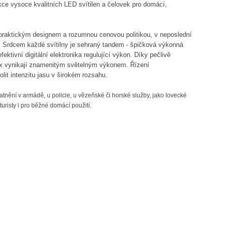
e vysoce kvalitních LED svítilen a čelovek pro domácí,
praktickým designem a rozumnou cenovou politikou, v neposlední
í. Srdcem každé svítilny je sehraný tandem - špičková výkonná
ktivní digitální elektronika regulující výkon. Díky pečlivě
x vynikají znamenitým světelným výkonem. Řízení
lit intenzitu jasu v širokém rozsahu.
atnění v armádě, u policie, u vězeňské či horské služby, jako lovecké
 turisty i pro běžné domácí použití.