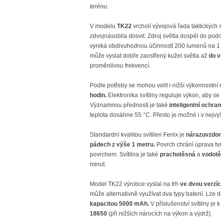
terénu.
V modelu
TK22
vrcholí vývojová řada taktických 
zdvojnásobila dosvit. Zdroj světla dospěl do po
vyniká obdivuhodnou účinností 200 lumenů na 1 
může vyslat dobře zaostřený kužel světla až
do v
proměnlivou frekvencí.
Podle potřeby se mohou volit i nižší výkonnostní
hodin.
Elektronika svítilny reguluje výkon, aby s
Významnou předností je také
inteligentní ochran
teplota dosáhne 55 °C. Přesto je možné i v nejvyš
Standardní kvalitou svítilen Fenix je
nárazuvzdor
pádech z výše 1 metru.
Povrch chrání úprava tvr
povrchem. Svítilna je také
prachotěsná
a
vodot
minut.
Model TK22 výrobce vyslal na trh
ve dvou verzíc
může alternativně využívat dva typy baterií. Lze d
kapacitou 5000 mAh.
V příslušenství svítilny je
18650
(při nižších nárocích na výkon a výdrž).