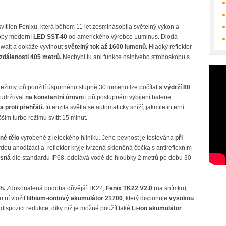
svítilen Fenixu, která během 11 let zosminásobila světelný výkon a
doby moderní
LED SST-40
od amerického výrobce Luminus. Dioda
watt a dokáže vyvinout
světelný tok až 1600 lumenů.
Hladký reflektor
zdálenosti 405 metrů.
Nechybí tu ani funkce oslnivého stroboskopu s
 režimy, při použití úsporného stupně 30 lumenů lze počítat
s výdrží 80
e udržoval
na konstantní úrovni
i při postupném vybíjení baterie.
a proti přehřátí.
Intenzita světla se automaticky sníží, jakmile interní
ším turbo režimu svítit 15 minut.
né tělo
vyrobené z leteckého hliníku. Jeho pevnost je testována
při
dou anodizací a reflektor kryje tvrzená skleněná čočka s antireflexním
ěsná
dle standardu IP68, odolává vodě do hloubky 2 metrů po dobu 30
h.
Zdokonalená podoba dřívější TK22,
Fenix TK22 V2.0
(na snímku),
o ní vložit
lithium-iontový akumulátor 21700
, který disponuje
vysokou
 k dispozici redukce, díky níž je možné použít také
Li-ion akumulátor