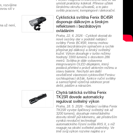
umístit prakticky kdekoli. Přinese užitek
, rozvíjíme
širokému okruhu uživatelů, a to jako
ovou síť v
světlo pracovní, kempingové i dekorační.
Cyklistická svítilna Fenix BC45R
disponuje dálkovým a širokým
ma už není,
reflektorem i bezdrátovým
ovládáním
Praha, 22. 6. 2026 - Cyklisté dostali do
nové sezóny dar v podobě nabíjecí
svítilny Fenix BC45R, kterou mohou
ovládat bezdrátovým spínačem a rychle
přepínat její dálkový a široký světelný
kužel. Výkon dosahuje v turbo režimu
hodnoty 3300 lumenů s dosvitem 286
metrů. Svítilna je dále vybavena
integrovaným OLED displejem, který
podává přehled o právě aktivním režimu a
stavu baterie. Nechybí ani další
osvědčené vlastnosti cyklosvětel Fenixu:
rychloupínací držák, funkce ruční svítilny
a samozřejmě výtečná odolnost proti
dešti, pádům a nárazům.
Chytrá taktická svítilna Fenix
TK15R dovede automaticky
regulovat světelný výkon
Praha, 18. 5. 2026 - Nabíjecí svítilna Fenix
TK15R vyvine špičkový světelný tok až
3200 lumenů, dosahuje mimořádného
dosvitu téměř půl kilometru, ale především
vyniká revoluční technologií
automatického řízení světla IRIS X, s níž
reaguje na okolní světelné podmínky. Ve
tmě svůj výkon rozvine naplno a v