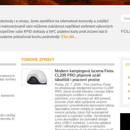
bchody i e-shopy. Jsme zaměřeni na internetové komunity a zvláštní
 i maloobchodně vám můžeme nabídnout například sortiment výkonných
FOL
bezpečíme vaše RFID doklady a NFC platební karty proti zcizení dat či
 budeme pokračovat trochu podrobněji:
Číst dál…
TISKOVÉ ZPRÁVY
V
Moderní kempingová lucerna Fenix
CL20R PRO příjemně ozáří
ernetových
lad novinky
tábořiště i pracovní prostor
Praha, 15. 7. 2026 - Pod značkou Fenix
se představuje inteligentní lucerna CL20R
PRO, která osvětlí interiéry i kempy bílým
rozptýleným světlem s neutrálním
né kamenné
odstínem, a to výkonem až 400 lumenů.
Dovede však také zpříjemnit večerní
posezení i proměnlivými barevnými efekty.
Specialitou tohoto modelu je radarový
senzor pohybu, který řídí automatické
lící služby
zapínání a vypínání světla. Vyměnitelný
nternetu či
Li-ion akumulátor lze pohodlně dobíjet
přes USB-C konektor. Lucerna odolává
dešti i náhodným pádům a nárazům.
Pomocí magnetu či závěsného oka se dá