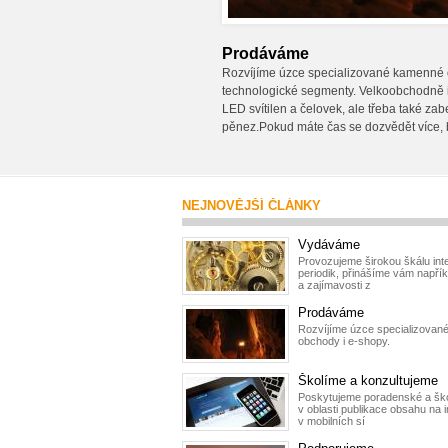
Prodáváme
Rozvíjíme úzce specializované kamenné o
technologické segmenty. Velkoobchodně
LED svítilen a čelovek, ale třeba také za
pěnez.Pokud máte čas se dozvědět více,
NEJNOVĚJŠÍ ČLÁNKY
Vydáváme
Provozujeme širokou škálu int
periodik, přinášíme vám napřík
a zajímavosti z
Prodáváme
Rozvíjíme úzce specializova
obchody i e-shopy.
Školíme a konzultujeme
Poskytujeme poradenské a ško
v oblasti publikace obsahu na i
v mobilních sí