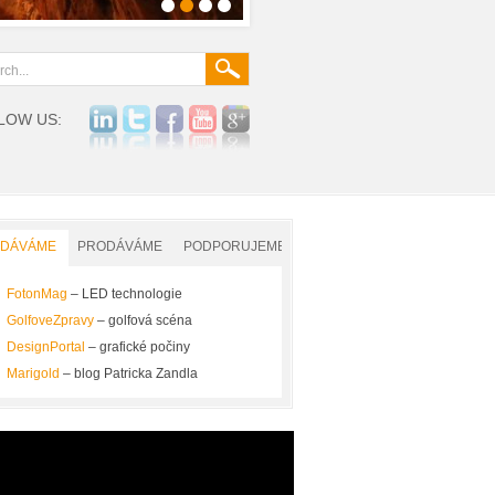
LOW US:
YDÁVÁME
PRODÁVÁME
PODPORUJEME
FotonMag
– LED technologie
GolfoveZpravy
– golfová scéna
DesignPortal
– grafické počiny
Marigold
– blog Patricka Zandla