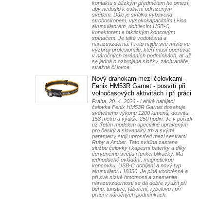
kontaktu s blízkým předmětem ho omezí,
aby nedošlo k oslnění odraženým
světlem. Dále je svítilna vybavena
stroboskopem, vysokokapacitním Li-ion
akumulátorem, dobíjecím USB-C
konektorem a taktickým koncovým
spínačem. Je také vodotěsná a
nárazuvzdorná. Proto najde své místo ve
výzbroji profesionálů, kteří musí operovat
v náročných terénních podmínkách, ať už
se jedná o ozbrojené složky, záchranáře,
strážné či lovce.
Nový drahokam mezi čelovkami -
Fenix HM53R Garnet - posvítí při
volnočasových aktivitách i při práci
Praha, 20. 4. 2026 - Lehká nabíjecí
čelovka Fenix HM53R Garnet dosahuje
světelného výkonu 1200 lumenů, dosvitu
158 metrů a výdrže 250 hodin. Je v pořadí
už třetím modelem speciálně upraveným
pro český a slovenský trh a svými
parametry stojí uprostřed mezi sestrami
Ruby a Amber. Tato svítilna zastane
službu čelovky i kapesní baterky a díky
červenému světlu i funkci blikačky. Má
jednoduché ovládání, magnetickou
koncovku, USB-C dobíjení a nový typ
akumulátoru 18350. Je plně vodotěsná a
při své nízké hmotnosti a znamenité
nárazuvzdornosti se dá dobře využít při
běhu, turistice, táboření, rybolovu i při
práci v náročných podmínkách.