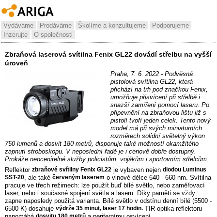
Vydáváme
Prodáváme
Školíme a konzultujeme
Podporujeme
Inzerujte
O společnosti
Zbraňová laserová svítilna Fenix GL22 dovádí střelbu na vyšší
úroveň
Praha, 7. 6. 2022 - Podvěsná
pistolová svítilna GL22, která
přichází na trh pod značkou Fenix,
umožňuje přisvícení při střelbě i
snazší zamíření pomocí laseru. Po
připevnění na zbraňovou lištu již s
pistolí tvoří jeden celek. Tento nový
model má při svých miniaturních
rozměrech solidní světelný výkon
750 lumenů a dosvit 180 metrů, disponuje také možností okamžitého
zapnutí stroboskopu. V neposlední řadě je i cenově dobře dostupný.
Prokáže neocenitelné služby policistům, vojákům i sportovním střelcům.
Reflektor
zbraňové svítilny Fenix GL22
je vybaven nejen
diodou Luminus
SST-20
, ale také
červeným laserem
o vlnové délce 640 - 660 nm. Svítilna
pracuje ve třech režimech: lze použít buď bílé světlo, nebo zaměřovací
laser, nebo i současné spojení světla a laseru. Díky paměti se vždy
zapne naposledy použitá varianta. Bílé světlo v odstínu denní bílé (5500 -
6500 K) dosahuje
výdrže 35 minut, laser 17 hodin.
TIR optika reflektoru
napomáhá
dosvitu 180 metrů
a perifernímu osvícení.