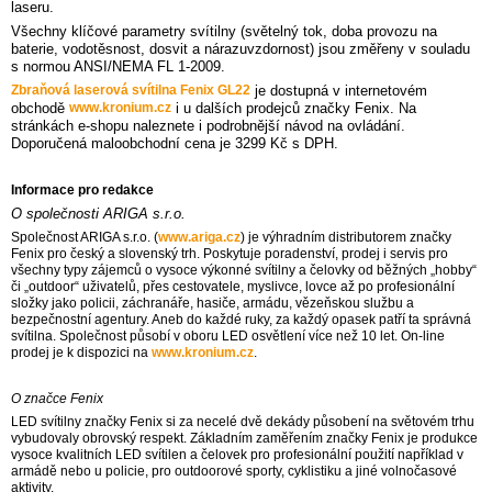
laseru.
Všechny klíčové parametry svítilny (světelný tok, doba provozu na
baterie, vodotěsnost, dosvit a nárazuvzdornost) jsou změřeny v souladu
s normou ANSI/NEMA FL 1-2009.
Zbraňová laserová svítilna Fenix GL22
je dostupná v internetovém
obchodě
www.kronium.cz
i u dalších prodejců značky Fenix. Na
stránkách e-shopu naleznete i podrobnější návod na ovládání.
Doporučená maloobchodní cena je 3299 Kč s DPH.
Informace pro redakce
O společnosti ARIGA s.r.o.
Společnost ARIGA s.r.o. (
www.ariga.cz
) je výhradním distributorem značky
Fenix pro český a slovenský trh. Poskytuje poradenství, prodej i servis pro
všechny typy zájemců o vysoce výkonné svítilny a čelovky od běžných „hobby“
či „outdoor“ uživatelů, přes cestovatele, myslivce, lovce až po profesionální
složky jako policii, záchranáře, hasiče, armádu, vězeňskou službu a
bezpečnostní agentury. Aneb do každé ruky, za každý opasek patří ta správná
svítilna. Společnost působí v oboru LED osvětlení více než 10 let. On-line
prodej je k dispozici na
www.kronium.cz
.
O značce Fenix
LED svítilny značky Fenix si za necelé dvě dekády působení na světovém trhu
vybudovaly obrovský respekt. Základním zaměřením značky Fenix je produkce
vysoce kvalitních LED svítilen a čelovek pro profesionální použití například v
armádě nebo u policie, pro outdoorové sporty, cyklistiku a jiné volnočasové
aktivity.