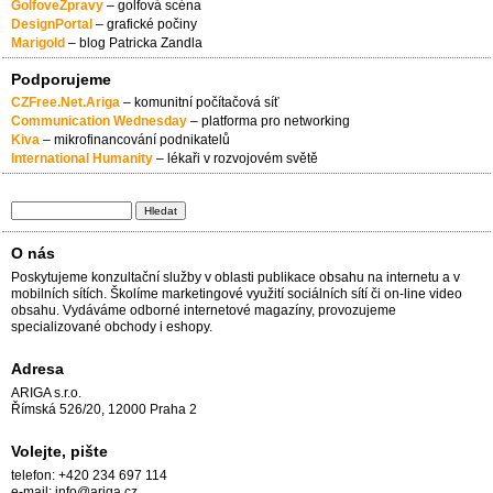
GolfoveZpravy
– golfová scéna
DesignPortal
– grafické počiny
Marigold
– blog Patricka Zandla
Podporujeme
CZFree.Net.Ariga
– komunitní počítačová síť
Communication Wednesday
– platforma pro networking
Kiva
– mikrofinancování podnikatelů
International Humanity
– lékaři v rozvojovém světě
Hledat
Vyhledávání
O nás
Poskytujeme konzultační služby v oblasti publikace obsahu na internetu a v
mobilních sítích. Školíme marketingové využití sociálních sítí či on-line video
obsahu. Vydáváme odborné internetové magazíny, provozujeme
specializované obchody i eshopy.
Adresa
ARIGA s.r.o.
Římská 526/20, 12000 Praha 2
Volejte, pište
telefon: +420 234 697 114
e-mail: info@ariga.cz