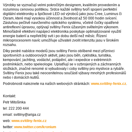
Výrobky se vyznačují velmi pokročilým designem, kvalitním provedením a
rozumnou cenovou politikou. Srdce každé svítilny tvoří spojení perfektní
digitální elektroniky a špičkové LED od výrobců jako jsou Cree, Luminus či
Osram, které mají vysokou účinnost a životnost až 50 000 hodin svícení.
Zásluhou pečlivě navrženého optického systému, včetně čočky opatřené
antireflexní úpravou, oplývají svítilny Fenix úžasným světelným výkonem.
Mimořádně efektivní napájecí elektronika poskytuje optimalizované využití
energie baterií a nepřetržitý svit i po dobu delší než měsíc. Řízení
mikroprocesorem navíc umožňuje uživateli zvolit intenzitu jasu v širokém
rozsahu.
Díky pestré nabídce modelů jsou svítilny Fenix oblíbené mezi příznivci
sportovních a outdoorových aktivit, jako jsou běh, cyklistika, turistika,
kempování, jachting, vodáctví, potápění, ale i expedice v extrémních
podmínkách, nebo speleologie. Uplatňují se v ozbrojených a záchranných
složkách, značné renomé si vybudovaly i coby svítilny pro myslivce a rybáře.
Svítilny Fenix jsou také neocenitelnou součástí výbavy mnohých profesionálů
nebo i domácích kutilů.
Podrobnosti naleznete na našich webových stránkách:
www.svitilny-fenix.cz
.
Kontakt:
Petr Mitošinka
tel: 222 200 444
email: svitilny@ariga.cz
web:
www.svitilny-fenix.cz
twitter:
www.twitter.com/kronium