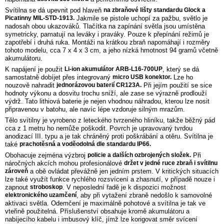
Svítilna se dá upevnit pod hlaveň
na zbraňové lišty standardu Glock a
Picatinny MIL-STD-1913.
Jakmile se pistole uchopí za pažbu, světlo je
nadosah obou ukazováků. Tlačítka na zapínání světla jsou umístěna
symetricky, pamatují na leváky i praváky. Pouze k přepínání režimů je
zapotřebí i druhá ruka. Montáži na krátkou zbraň napomáhají i rozměry
tohoto modelu, cca 7 x 4 x 3 cm, a jeho nízká hmotnost 94 gramů včetně
akumulátoru.
K napájení je použit
Li-ion akumulátor ARB-L16-700UP
, který se dá
samostatně dobíjet přes integrovaný
micro USB konektor.
Lze ho
nouzově nahradit
jednorázovou baterií CR123A.
Při jejím použití se sice
hodnoty výkonu a dosvitu trochu sníží, ale zase se výrazně prodlouží
výdrž. Tato lithiová baterie je nejen vhodnou náhradou, kterou lze nosit
připravenou v batohu, ale navíc lépe vzdoruje silným mrazům.
Tělo svítilny je vyrobeno z leteckého tvrzeného hliníku, takže běžný pád
cca z 1 metru ho nemůže poškodit. Povrch je upravovaný tvrdou
anodizací III. typu a je tak chráněný proti poškrábání a otěru. Svítilna je
také
prachotěsná a voděodolná dle standardu IP66.
Obohacuje zejména výzbroj
policie a dalších ozbrojených složek.
Při
náročných akcích mohou profesionálové
držet v jedné ruce zbraň i svítilnu
zároveň
a obě ovládat převážně jen jedním prstem. V kritických situacích
lze také využít funkce rychlého rozsvícení a zhasnutí, v případě nouze i
zapnout
stroboskop
. V neposlední řadě je k dispozici možnost
elektronického uzamčení
, aby při vytažení zbraně nedošlo k samovolné
aktivaci světla. Odemčení je maximálně pohotové a svítilna je tak ve
vteřině použitelná. Příslušenství obsahuje kromě akumulátoru a
nabíjecího kabelu i imbusový klíč, jímž lze korigovat směr svícení