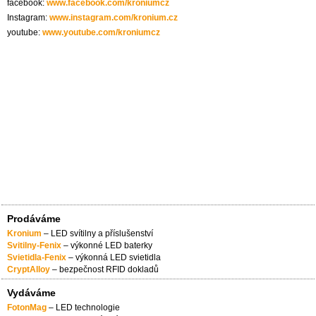
facebook:
www.facebook.com/kroniumcz
Instagram:
www.instagram.com/kronium.cz
youtube:
www.youtube.com/kroniumcz
Prodáváme
Kronium
– LED svítilny a příslušenství
Svitilny-Fenix
– výkonné LED baterky
Svietidla-Fenix
– výkonná LED svietidla
CryptAlloy
– bezpečnost RFID dokladů
Vydáváme
FotonMag
– LED technologie