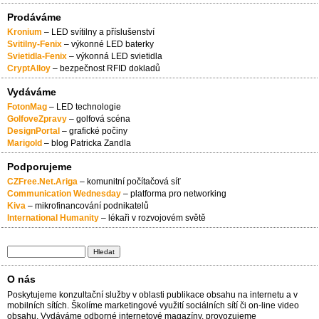
Prodáváme
Kronium
– LED svítilny a příslušenství
Svitilny-Fenix
– výkonné LED baterky
Svietidla-Fenix
– výkonná LED svietidla
CryptAlloy
– bezpečnost RFID dokladů
Vydáváme
FotonMag
– LED technologie
GolfoveZpravy
– golfová scéna
DesignPortal
– grafické počiny
Marigold
– blog Patricka Zandla
Podporujeme
CZFree.Net.Ariga
– komunitní počítačová síť
Communication Wednesday
– platforma pro networking
Kiva
– mikrofinancování podnikatelů
International Humanity
– lékaři v rozvojovém světě
Hledat
Vyhledávání
O nás
Poskytujeme konzultační služby v oblasti publikace obsahu na internetu a v
mobilních sítích. Školíme marketingové využití sociálních sítí či on-line video
obsahu. Vydáváme odborné internetové magazíny, provozujeme