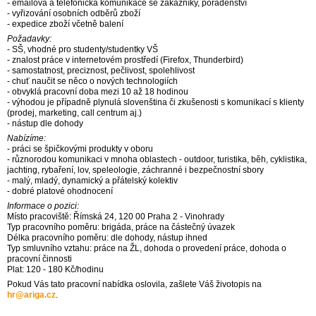
- emailová a telefonická komunikace se zákazníky, poradenství
- vyřizování osobních odběrů zboží
- expedice zboží včetně balení
Požadavky:
- SŠ, vhodné pro studenty/studentky VŠ
- znalost práce v internetovém prostředí (Firefox, Thunderbird)
- samostatnost, preciznost, pečlivost, spolehlivost
- chuť naučit se něco o nových technologiích
- obvyklá pracovní doba mezi 10 až 18 hodinou
- výhodou je případně plynulá slovenština či zkušenosti s komunikací s klienty
(prodej, marketing, call centrum aj.)
- nástup dle dohody
Nabízíme:
- práci se špičkovými produkty v oboru
- různorodou komunikaci v mnoha oblastech - outdoor, turistika, běh, cyklistika,
jachting, rybaření, lov, speleologie, záchranné i bezpečnostní sbory
- malý, mladý, dynamický a přátelský kolektiv
- dobré platové ohodnocení
Informace o pozici:
Místo pracoviště: Římská 24, 120 00 Praha 2 - Vinohrady
Typ pracovního poměru: brigáda, práce na částečný úvazek
Délka pracovního poměru: dle dohody, nástup ihned
Typ smluvního vztahu: práce na ŽL, dohoda o provedení práce, dohoda o
pracovní činnosti
Plat: 120 - 180 Kč/hodinu
Pokud Vás tato pracovní nabídka oslovila, zašlete Váš životopis na
hr
@
ariga.cz
.