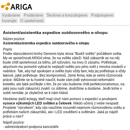
Vydáváme
Prodáváme
Školíme a konzultujeme
Podporujeme
Inzerujte
O společnosti
Asistent/asistentka expedice outdoorového e-shopu
Název pozice:
Asistent/asistentka expedice outdoorového e-shopu
Popis:
Podle starozákonní knihy Genesis byla slova “Budiž světlo” počátkem světa.
My ve společnosti ARIGA víme, že na světle záleží. Náš zákazník se na něj
bude chtít spolehnout za běhu, při lyžování, na lovu či zásahu. Potřebuje,
abychom mu pomohli vybrat to nejlepší světlo pro jeho svět z mnoha modelů v
nabídce. Tak, aby byl spokojen a světlo bylo vždy tam, kdy jej potřebuje a vždy
takové, jaké potřebuje. Bez kompromisů. Jsme firma, kde je velmi různorodá
práce. Můžete se tu hodně naučit, bude vám jistě vyhovovat neformální
kolektiv, ale také počítejte s tím, že po vás budeme chtít perfekcionalismus, na
jaký jsou naši zákazníci zvyklí: co slíbíme, dodržíme a dodáme. Jestli tohle v
sobě nemáte, je zbytečné se k nám hlásit.
Hledáme další kolegy, kteří mají chuť nám pomoci s expedicí a prodejem
vysoce výkonných LED svítilen a čelovek
. Nikdo učený z nebe nespadl.
Projdete “výcvikem”, kdy vás naučíme rozumět nejenom různorodému světu a
potřebám našich zákazníků, ale i LED osvětlení a svítilnám. Jaká je náplň
práce u nás?
Náplň pozice:
- administrativní podpora kanceláře