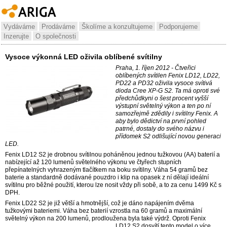
Vydáváme
Prodáváme
Školíme a konzultujeme
Podporujeme
Inzerujte
O společnosti
Vysoce výkonná LED oživila oblíbené svítilny
Praha, 1. říjen 2012 - Čtveřici
oblíbených svítilen Fenix LD12, LD22,
PD22 a PD32 oživila vysoce svítivá
dioda Cree XP-G S2. Ta má oproti své
předchůdkyni o šest procent vyšší
výstupní světelný výkon a ten po ní
samozřejmě zdědily i svítilny Fenix. A
aby bylo dědictví na první pohled
patrné, dostaly do svého názvu i
přídomek S2 odlišující novou generaci
LED.
Fenix LD12 S2 je drobnou svítilnou poháněnou jednou tužkovou (AA) baterií a
nabízející až 120 lumenů světelného výkonu ve čtyřech stupních
přepínatelných vyhrazeným tlačítkem na boku svítilny. Váha 54 gramů bez
baterie a standardně dodávané pouzdro i klip na opasek z ní dělají ideální
svítilnu pro běžné použití, kterou lze nosit vždy při sobě, a to za cenu 1499 Kč s
DPH.
Fenix LD22 S2 je již větší a hmotnější, což je dáno napájením dvěma
tužkovými bateriemi. Váha bez baterií vzrostla na 60 gramů a maximální
světelný výkon na 200 lumenů, prodloužena byla také výdrž.
Oproti Fenix
LD12 S2 dosvítí tento model o více