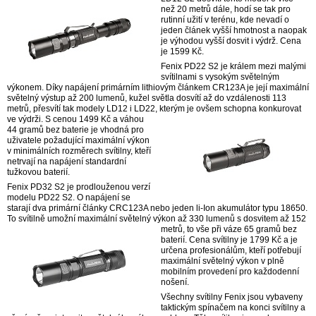
než 20 metrů dále, hodí se tak pro
rutinní užití v terénu, kde nevadí o
jeden článek vyšší hmotnost a naopak
je výhodou vyšší dosvit i výdrž. Cena
je 1599 Kč.
Fenix PD22 S2 je králem mezi malými
svítilnami s vysokým světelným
výkonem. Díky napájení primárním lithiovým článkem CR123A je její maximální
světelný výstup až 200 lumenů, kužel světla dosvítí až do vzdálenosti 113
metrů, přesvítí tak modely LD12 i LD22,
kterým je ovšem schopna konkurovat
ve výdrži. S cenou 1499 Kč a váhou
44 gramů bez baterie je vhodná pro
uživatele požadující maximální výkon
v minimálních rozměrech svítilny, kteří
netrvají na napájení standardní
tužkovou baterií.
Fenix PD32 S2 je prodlouženou verzí
modelu PD22 S2. O napájení se
starají dva primární články CRC123A nebo jeden li-Ion akumulátor typu 18650.
To svítilně umožní maximální světelný výkon až 330 lumenů s dosvitem až 152
metrů,
to vše při váze 65 gramů bez
baterií. Cena svítilny je 1799 Kč a je
určena profesionálům, kteří potřebují
maximální světelný výkon v plně
mobilním provedení pro každodenní
nošení.
Všechny svítilny Fenix jsou vybaveny
taktickým spínačem na konci svítilny a