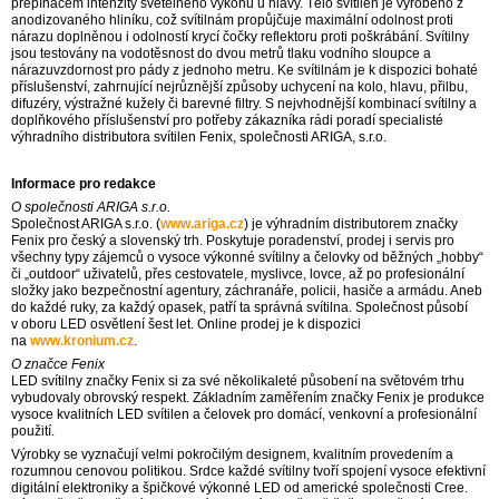
přepínačem intenzity světelného výkonu u hlavy. Tělo svítilen je vyrobeno z
anodizovaného hliníku, což svítilnám propůjčuje maximální odolnost proti
nárazu doplněnou i odolností krycí čočky reflektoru proti poškrábání. Svítilny
jsou testovány na vodotěsnost do dvou metrů tlaku vodního sloupce a
nárazuvzdornost pro pády z jednoho metru. Ke svítilnám je k dispozici bohaté
příslušenství, zahrnující nejrůznější způsoby uchycení na kolo, hlavu, přilbu,
difuzéry, výstražné kužely či barevné filtry. S nejvhodnější kombinací svítilny a
doplňkového příslušenství pro potřeby zákazníka rádi poradí specialisté
výhradního distributora svítilen Fenix, společnosti ARIGA, s.r.o.
Informace pro redakce
O společnosti ARIGA s.r.o.
Společnost ARIGA s.r.o. (
www.ariga.cz
) je výhradním distributorem značky
Fenix pro český a slovenský trh. Poskytuje poradenství, prodej i servis pro
všechny typy zájemců o vysoce výkonné svítilny a čelovky od běžných „hobby“
či „outdoor“ uživatelů, přes cestovatele, myslivce, lovce, až po profesionální
složky jako bezpečnostní agentury, záchranáře, policii, hasiče a armádu. Aneb
do každé ruky, za každý opasek, patří ta správná svítilna. Společnost působí
v oboru LED osvětlení šest let. Online prodej je k dispozici
na
www.kronium.cz
.
O značce Fenix
LED svítilny značky Fenix si za své několikaleté působení na světovém trhu
vybudovaly obrovský respekt. Základním zaměřením značky Fenix je produkce
vysoce kvalitních LED svítilen a čelovek pro domácí, venkovní a profesionální
použití.
Výrobky se vyznačují velmi pokročilým designem, kvalitním provedením a
rozumnou cenovou politikou. Srdce každé svítilny tvoří spojení vysoce efektivní
digitální elektroniky a špičkové výkonné LED od americké společnosti Cree.