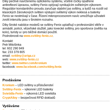
Díky pečlivě navrženému optickému systému, včetně čočky opatřené
antireflexní úpravou, svítilny Fenix oplývají vynikajícím světelným výkonem.
Regulátor konstantního proudu zaručuje stabilní jas svítilny, a tudíž na rozdíl od
klasických žárovkových svítilen výstupní světelný výkon neklesá a baterky
Fenix se nestmívají v čase. Řízení mikroprocesorem navíc umožňuje uživateli
zvolit intenzitu jasu v širokém rozsahu.
Díky široké nabídce modelů se svítilny Fenix uplatňují v profesionální sféře v
armádě, policii, vězeňské službě, jako lovecké svítilny, pro sportovce (světla na
kolo), turisty a i pro běžné domácí použití.
Podrobnosti na
www.svitilny-fenix.cz
.
Kontakt:
Petr Mitošinka
tel: 602 290 949
fax: 233 379 805
email:
svitilny
@
ariga.cz
web:
www.svitilny-fenix.cz
twitter:
www.twitter.com/kronium
facebook:
www.facebook.com/svitilny.fenix
Prodáváme
Kronium
– LED svítilny a příslušenství
Svitilny-Fenix
– výkonné LED baterky
Svietidla-Fenix
– výkonná LED svietidla
CryptAlloy
– bezpečnost RFID dokladů
Vydáváme