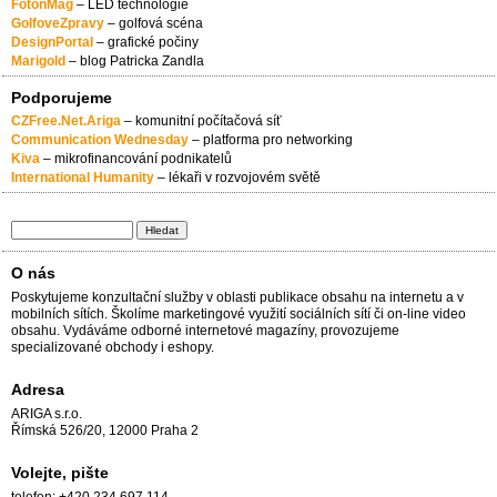
FotonMag
– LED technologie
GolfoveZpravy
– golfová scéna
DesignPortal
– grafické počiny
Marigold
– blog Patricka Zandla
Podporujeme
CZFree.Net.Ariga
– komunitní počítačová síť
Communication Wednesday
– platforma pro networking
Kiva
– mikrofinancování podnikatelů
International Humanity
– lékaři v rozvojovém světě
Hledat
Vyhledávání
O nás
Poskytujeme konzultační služby v oblasti publikace obsahu na internetu a v
mobilních sítích. Školíme marketingové využití sociálních sítí či on-line video
obsahu. Vydáváme odborné internetové magazíny, provozujeme
specializované obchody i eshopy.
Adresa
ARIGA s.r.o.
Římská 526/20, 12000 Praha 2
Volejte, pište